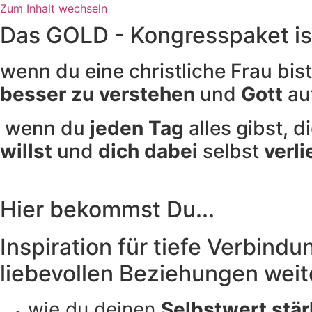
Zum Inhalt wechseln
Das GOLD - Kongresspaket ist 
wenn du eine christliche Frau bis
besser zu verstehen
und
Gott
auf
wenn du
jeden Tag
alles gibst, 
willst
und
dich dabei
selbst
verli
Hier bekommst Du...
Inspiration für tiefe Verbindu
liebevollen Beziehungen wei
wie du deinen
Selbstwert stär