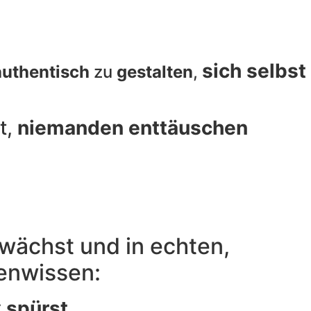
sich selbst
uthentisch
zu
gestalten
,
t,
niemanden enttäuschen
t wächst und in echten,
tenwissen:
r
spürst,