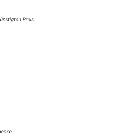
nstigten Preis
henke