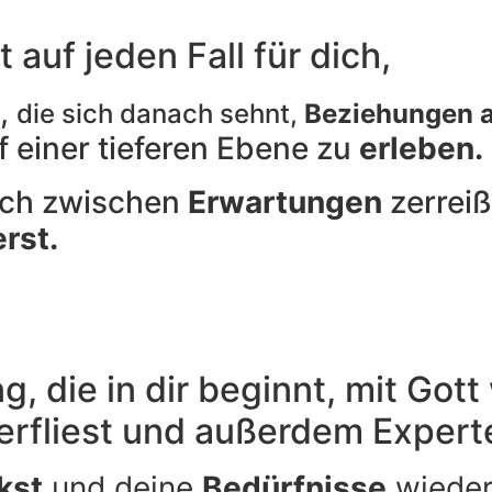
auf jeden Fall für dich,
t,
die sich danach sehnt,
Beziehungen a
 einer tieferen Ebene zu
erleben.
dich zwischen
Erwartungen
zerreiß
erst.
ng, die in dir beginnt, mit Got
terfliest und außerdem Exper
kst
und deine
Bedürfnisse
wiede