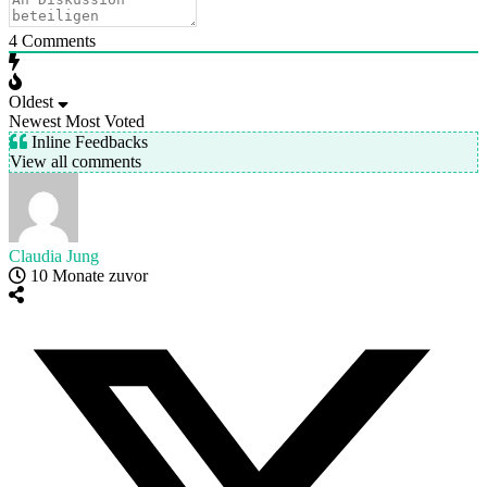
4
Comments
Oldest
Newest
Most Voted
Inline Feedbacks
View all comments
Claudia Jung
10 Monate zuvor