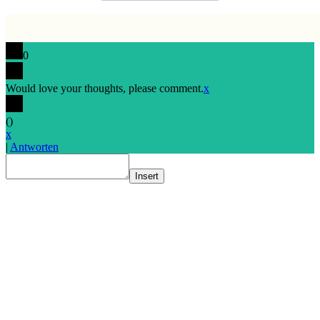
0
Would love your thoughts, please comment.
x
(
)
x
|
Antworten
Insert